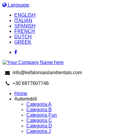
Language
ENGLISH
ITALIAN
SPANISH
FRENCH
DUTCH
GREEK
info@kefaloniaislandrentals.com
+30 6977607746
Home
Automobili
Categoria A
Categoria B
Categoria Fun
Categoria C
Categoria D
Categoria J