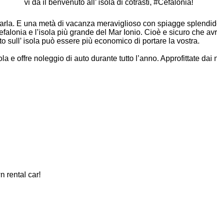
vi dà il benvenuto all’ isola di cotrasti, #Cefalonia!
lorarla. E una metà di vacanza meraviglioso con spiagge splendid
falonia e l’isola più grande del Mar Ionio. Cioè e sicuro che av
o sull’ isola può essere più economico di portare la vostra.
sola e offre noleggio di auto durante tutto l’anno. Approfittate dai
n rental car!