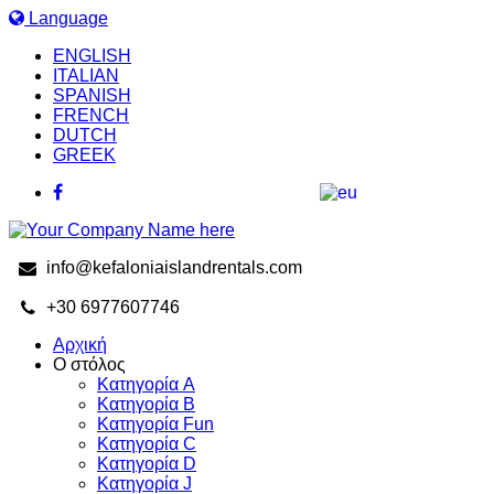
Language
ENGLISH
ITALIAN
SPANISH
FRENCH
DUTCH
GREEK
info@kefaloniaislandrentals.com
+30 6977607746
Αρχική
Ο στόλος
Κατηγορία A
Κατηγορία B
Κατηγορία Fun
Κατηγορία C
Κατηγορία D
Κατηγορία J