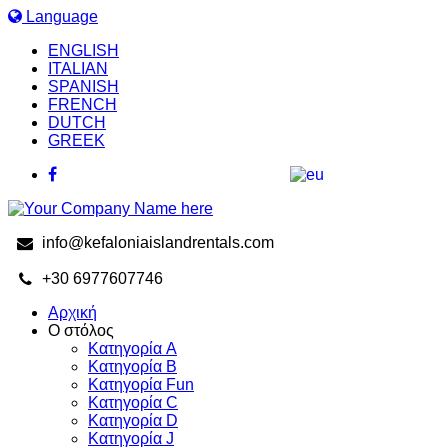
Language
ENGLISH
ITALIAN
SPANISH
FRENCH
DUTCH
GREEK
info@kefaloniaislandrentals.com
+30 6977607746
Αρχική
Ο στόλος
Κατηγορία A
Κατηγορία B
Κατηγορία Fun
Κατηγορία C
Κατηγορία D
Κατηγορία J