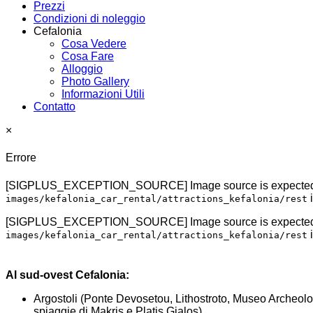
Prezzi
Condizioni di noleggio
Cefalonia
Cosa Vedere
Cosa Fare
Alloggio
Photo Gallery
Informazioni Utili
Contatto
×
Errore
[SIGPLUS_EXCEPTION_SOURCE] Image source is expected to be 
i
images/kefalonia_car_rental/attractions_kefalonia/rest
[SIGPLUS_EXCEPTION_SOURCE] Image source is expected to be 
i
images/kefalonia_car_rental/attractions_kefalonia/rest
Al sud-ovest Cefalonia:
Argostoli (Ponte Devosetou, Lithostroto, Museo Archeolo
spiaggie di Makris e Platis Gialos).