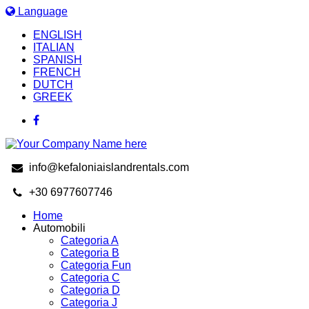
Language
ENGLISH
ITALIAN
SPANISH
FRENCH
DUTCH
GREEK
info@kefaloniaislandrentals.com
+30 6977607746
Home
Automobili
Categoria A
Categoria B
Categoria Fun
Categoria C
Categoria D
Categoria J