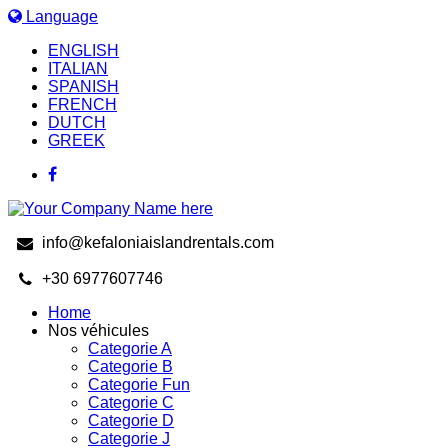
Language
ENGLISH
ITALIAN
SPANISH
FRENCH
DUTCH
GREEK
info@kefaloniaislandrentals.com
+30 6977607746
Home
Nos véhicules
Categorie A
Categorie B
Categorie Fun
Categorie C
Categorie D
Categorie J