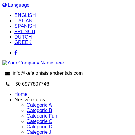
Language
ENGLISH
ITALIAN
SPANISH
FRENCH
DUTCH
GREEK
info@kefaloniaislandrentals.com
+30 6977607746
Home
Nos véhicules
Categorie A
Categorie B
Categorie Fun
Categorie C
Categorie D
Categorie J