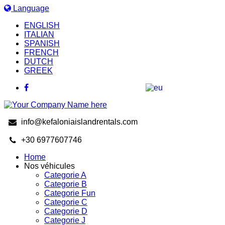
Language
ENGLISH
ITALIAN
SPANISH
FRENCH
DUTCH
GREEK
info@kefaloniaislandrentals.com
+30 6977607746
Home
Nos véhicules
Categorie A
Categorie B
Categorie Fun
Categorie C
Categorie D
Categorie J